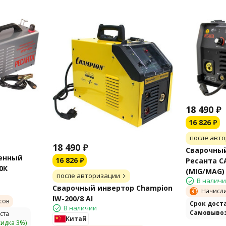
18 490
₽
16 826
₽
после авт
18 490
₽
Сварочны
енный
16 826
₽
Ресанта С
0К
(MIG/MAG)
после авторизации
В налич
Сварочный инвертор Champion
Начисл
IW-200/8 AI
сов
Cрок дост
В наличии
Самовыво
ста
Китай
кидка 3%)