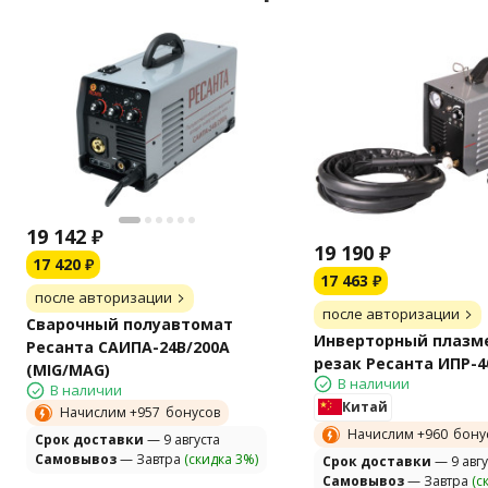
19 142
₽
19 190
₽
17 420
₽
17 463
₽
после авторизации
после авторизации
Сварочный полуавтомат
Инверторный плазм
Ресанта САИПА-24В/200А
резак Ресанта ИПР-4
(MIG/MAG)
В наличии
В наличии
Китай
Начислим +
957
бонусов
Начислим +
960
бону
Cрок доставки
— 9 августа
Самовывоз
— Завтра
(скидка 3%)
Cрок доставки
— 9 авгу
Самовывоз
— Завтра
(с