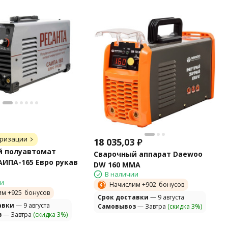
оризации
18 035,03
₽
й полуавтомат
Сварочный аппарат Daewoo
АИПА-165 Евро рукав
DW 160 MMA
В наличии
ии
Начислим +
902
бонусов
им +
925
бонусов
Cрок доставки
— 9 августа
авки
— 9 августа
Самовывоз
— Завтра
(скидка 3%)
з
— Завтра
(скидка 3%)