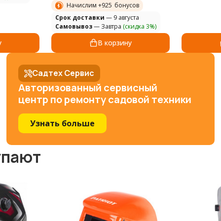
Начислим +
925
бонусов
Cрок доставки
— 9 августа
Самовывоз
— Завтра
(скидка 3%)
у
В корзину
Садтех Сервис
Авторизованный сервисный
центр по ремонту садовой техники
Узнать больше
упают