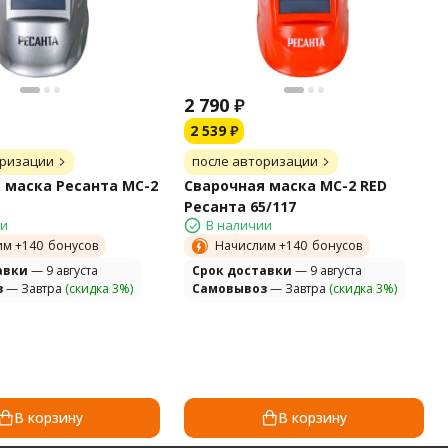
2 790
₽
2 539
₽
оризации
после авторизации
 маска Ресанта МС-2
Сварочная маска МС-2 RED
Ресанта 65/117
ии
В наличии
им +
140
бонусов
Начислим +
140
бонусов
авки
— 9 августа
Cрок доставки
— 9 августа
з
— Завтра
(скидка 3%)
Самовывоз
— Завтра
(скидка 3%)
В корзину
В корзину