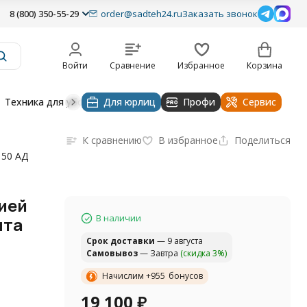
8 (800) 350-55-29
order@sadteh24.ru
Заказать звонок
Войти
Сравнение
Избранное
Корзина
Техника для уборки
Для юрлиц
Строительная техника
Профи
Водоснабже
Сервис
К сравнению
В избранное
Поделиться
150 АД
ией
В наличии
нта
Cрок доставки
— 9 августа
Самовывоз
— Завтра
(скидка 3%)
Начислим +
955
бонусов
19 100
₽