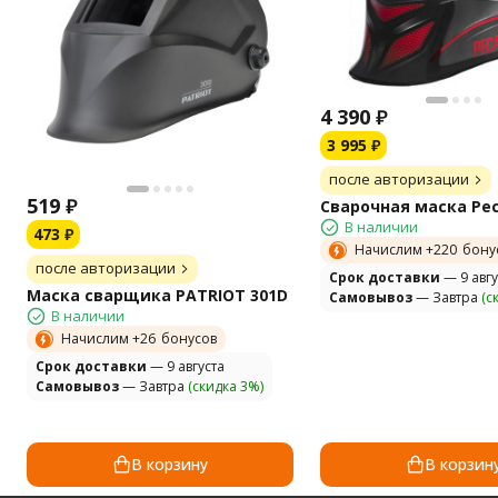
4 390
₽
3 995
₽
после авторизации
519
₽
Сварочная маска Ре
В наличии
473
₽
Начислим +
220
бону
после авторизации
Cрок доставки
— 9 авгу
Маска сварщика PATRIOT 301D
Самовывоз
— Завтра
(с
В наличии
Начислим +
26
бонусов
Cрок доставки
— 9 августа
Самовывоз
— Завтра
(скидка 3%)
В корзину
В корзин