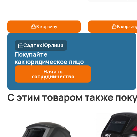
В корзину
В корзин
Садтех Юрлица
Покупайте
как юридическое лицо
Начать
сотрудничество
C этим товаром также пок