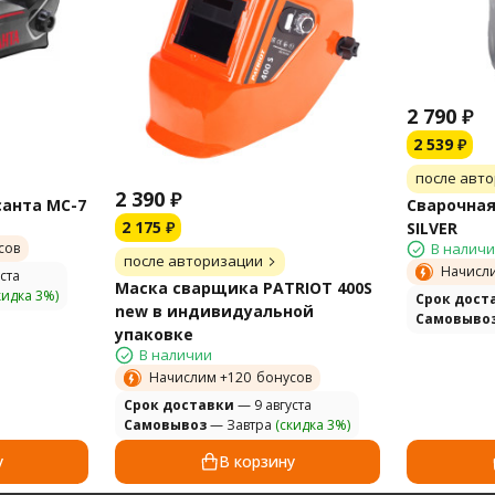
2 790
₽
2 539
₽
после авт
2 390
₽
санта МС-7
Сварочная
2 175
₽
SILVER
сов
В налич
после авторизации
Начисл
ста
Маска сварщика PATRIOT 400S
кидка 3%)
Cрок дост
new в индивидуальной
Самовыво
упаковке
В наличии
Начислим +
120
бонусов
Cрок доставки
— 9 августа
Самовывоз
— Завтра
(скидка 3%)
у
В корзину