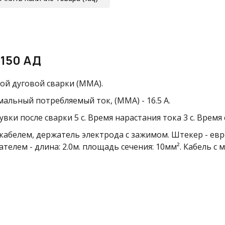
150 АД
ой дуговой сварки (ММА).
альный потребляемый ток, (MMA) - 16.5 А.
дувки после сварки
5 с. Время нарастания тока
3 с. Время
с кабелем, держатель электрода с зажимом. Штекер - е
жателем
- длина: 2.0м. площадь сечения: 10мм²
. Кабель с