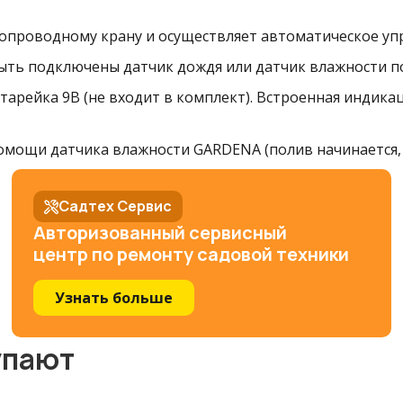
допроводному крану и осуществляет автоматическое уп
быть подключены датчик дождя или датчик влажности 
тарейка 9В (не входит в комплект). Встроенная индик
омощи датчика влажности GARDENA (полив начинается, 
Садтех Сервис
Авторизованный сервисный
центр по ремонту садовой техники
Узнать больше
упают