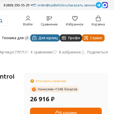
8 (800) 350-55-29
order@sadteh24.ru
Заказать звонок
Войти
Сравнение
Избранное
Корзина
Техника для уборки
Для юрлиц
Строительная техника
Профи
Водоснабже
Сервис
Артикул:
77071
К сравнению
В избранное
Поделиться
ntrol
Уточнить наличие
Начислим +
1346
бонусов
26 916
₽
В корзину