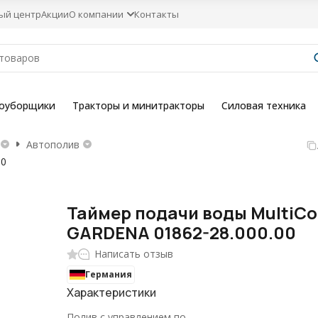
ый центр
Акции
О компании
Контакты
гоуборщики
Тракторы и минитракторы
Силовая техника
Автополив
00
Таймер подачи воды MultiCo
GARDENA 01862-28.000.00
Написать отзыв
Германия
Характеристики
Полив с управлением по