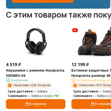
C этим товаром также пок
4 519
₽
12 199
₽
Наушники с ремнем Husqvarna
Ботинки защитные T
5056653-04
Husqvarna размер 40 
В наличии
Осталось несколько 
Начислим +
226
бонусов
Начислим +
610
бону
Cрок доставки
— Завтра
Cрок доставки
— Завтр
Самовывоз
— Завтра
(скидка 3%)
Самовывоз
— Завтра
(с
В корзину
В корзин