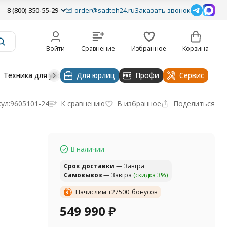
8 (800) 350-55-29
order@sadteh24.ru
Заказать звонок
Войти
Сравнение
Избранное
Корзина
Техника для уборки
Для юрлиц
Строительная техника
Профи
Водоснабже
Сервис
ул:
9605101-24
К сравнению
В избранное
Поделиться
В наличии
Cрок доставки
— Завтра
Самовывоз
— Завтра
(скидка 3%)
Начислим +
27500
бонусов
549 990
₽