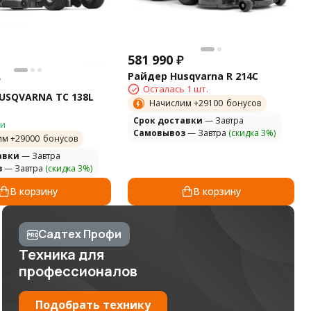
581 990
₽
Райдер Husqvarna R 214C
₽
Осталась 1 шт.
USQVARNA TC 138L
Начислим +
29100
бонусов
Cрок доставки
— Завтра
ии
Самовывоз
— Завтра
(скидка 3%)
им +
29000
бонусов
авки
— Завтра
з
— Завтра
(скидка 3%)
В корзину
В корзину
Садтех Профи
Техника для
профессионалов
Подобрать технику