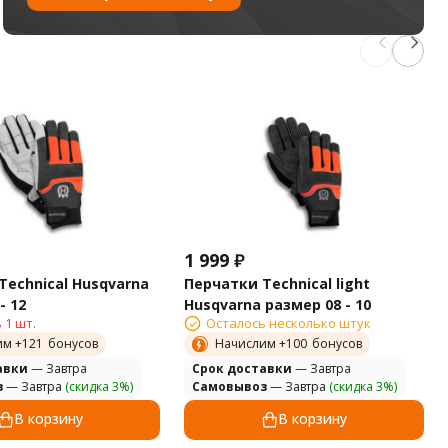
1 999
₽
Technical Husqvarna
Перчатки Technical light
- 12
Husqvarna размер 08 - 10
 1 шт.
Осталось несколько штук
им +
121
бонусов
Начислим +
100
бонусов
авки
— Завтра
Cрок доставки
— Завтра
з
— Завтра
(скидка 3%)
Самовывоз
— Завтра
(скидка 3%)
В корзину
В корзину