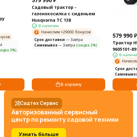
Садовый трактор -
газонокосилка с сиденьем
ру
Husqvarna TС 138
В наличии
Начислим +
29000
бонусов
579 990
нусов
Cрок доставки
— Завтра
Трактор H
а
Самовывоз
— Завтра
(скидка 3%)
9605101-89
кидка 3%)
В налич
Начисл
Cрок дост
Самовыво
у
В корзину
Садтех Сервис
Авторизованный сервисный
центр по ремонту садовой техники
Узнать больше