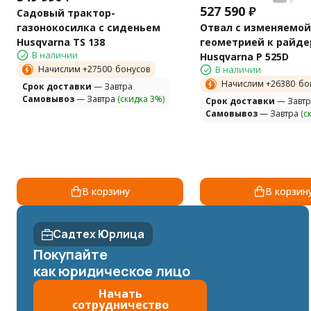
527 590
₽
Садовый трактор-
газонокосилка с сиденьем
Отвал с изменяемой
Husqvarna TS 138
геометрией к райде
В наличии
Husqvarna P 525D
Начислим +
27500
бонусов
В наличии
Начислим +
26380
бо
Cрок доставки
— Завтра
Самовывоз
— Завтра
(скидка 3%)
Cрок доставки
— Завтр
Самовывоз
— Завтра
(с
В корзину
В корзин
Садтех Юрлица
Покупайте
как юридическое лицо
Начать
сотрудничество