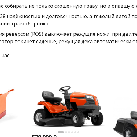
ю собирать не только скошенную траву, но и опавшую л
138 надёжностью и долговечностью, а тяжелый литой 
ании травосборника.
ия реверсом (ROS) выключает режущие ножи, при движе
ратор покинет сиденье, режущая дека автоматически 
/ час
579 990
₽