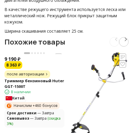
двигателей воздушного охлаждения.
В качестве режущего инструмента используется леска или
металлический нож. Режущий блок прикрыт защитным
кожухом.
Ширина скашивания составляет 25 см.
Похожие товары
9 190
₽
8 363
₽
после авторизации
Триммер бензиновый Huter
GGT-1500T
В наличии
Китай
Начислим +
460
бонусов
Cрок доставки
— Завтра
Самовывоз
— Завтра
(скидка
3%)