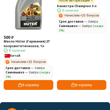
после авторизации
Канистра Champion 5 л
В наличии
Начислим +
25
бонусов
Cрок доставки
— Завтра
Самовывоз
— Завтра
(скидка
3%)
500
₽
Масло Hüter (Германия) 2Т
полусинтетическое, 1л
В наличии
Китай
Начислим +
25
бонусов
Cрок доставки
— Завтра
Самовывоз
— Завтра
(скидка
3%)
В корзину
В корзину