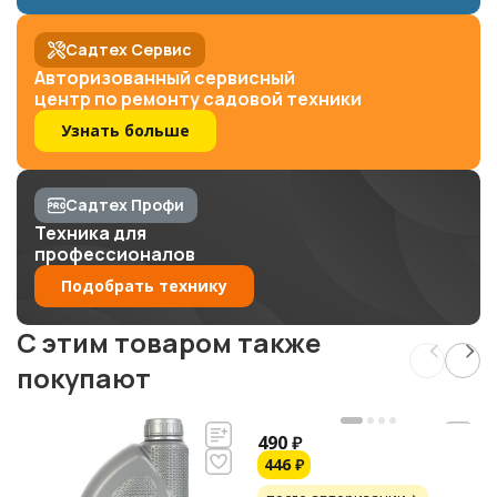
Садтех Сервис
Авторизованный сервисный
центр по ремонту садовой техники
Узнать больше
Садтех Профи
Техника для
профессионалов
Подобрать технику
C этим товаром также
покупают
490
₽
446
₽