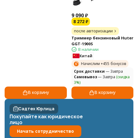
9 090
₽
8 272
₽
после авторизации
Триммер бензиновый Huter
GGT-1900S
В наличии
Китай
Начислим +
455
бонусов
Cрок доставки
— Завтра
Самовывоз
— Завтра
(скидка
3%)
В корзину
В корзину
Садтех Юрлица
Покупайте как юридическое
лицо
Начать сотрудничество