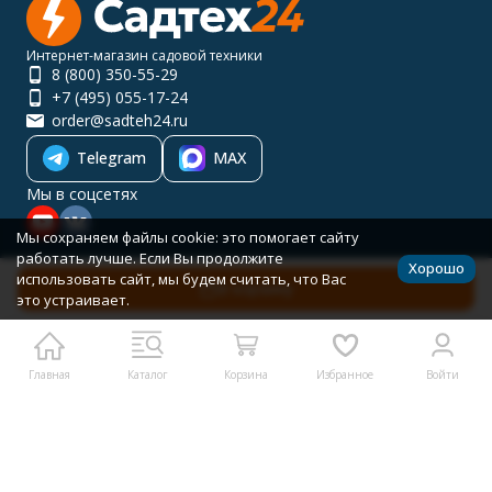
Интернет-магазин садовой техники
8 (800) 350-55-29
+7 (495) 055-17-24
order@sadteh24.ru
Telegram
MAX
Мы в соцсетях
Мы сохраняем файлы cookie: это помогает сайту
работать лучше. Если Вы продолжите
Хорошо
RUB
использовать сайт, мы будем считать, что Вас
В корзину
Каталог товаров
это устраивает.
Помощь
Политика персональных данных
Карта сайта
© 2001-2026 САДТЕХ24
Главная
Каталог
Корзина
Избранное
Войти
Разработано в
bodysite.ru