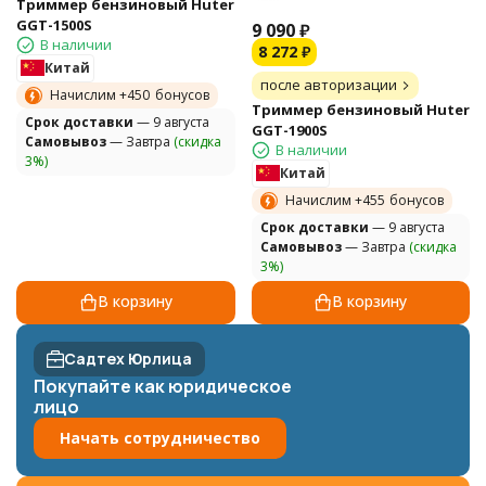
Триммер бензиновый Huter
GGT-1500S
9 090
₽
В наличии
8 272
₽
Китай
после авторизации
Начислим +
450
бонусов
Триммер бензиновый Huter
Cрок доставки
— 9 августа
GGT-1900S
Самовывоз
— Завтра
(скидка
В наличии
3%)
Китай
Начислим +
455
бонусов
Cрок доставки
— 9 августа
Самовывоз
— Завтра
(скидка
3%)
В корзину
В корзину
Садтех Юрлица
Покупайте как юридическое
лицо
Начать сотрудничество