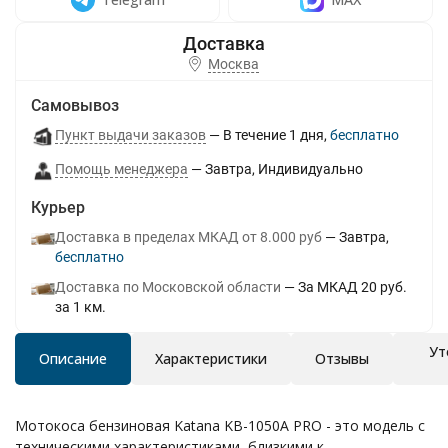
Москва
Самовывоз
Пункт выдачи заказов
В течение
1
дня
Бесплатно
Помощь менеджера
Завтра
Индивидуально
Курьер
Доставка в пределах МКАД от 8.000 руб
Завтра
Бесплатно
Доставка по Московской области
За МКАД 20 руб.
за 1 км.
Ут
Описание
Характеристики
Отзывы
Мотокоса бензиновая Katana KB-1050A PRO - это модель с
техническими характеристиками, близкими к