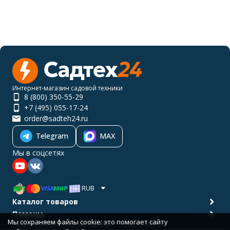
Интернет-магазин садовой техники
8 (800) 350-55-29
+7 (495) 055-17-24
order@sadteh24.ru
Telegram
MAX
Мы в соцсетях
RUB
Каталог товаров
Помощь
Мы сохраняем файлы cookie: это помогает сайту
Политика персональных данных
Карта сайта