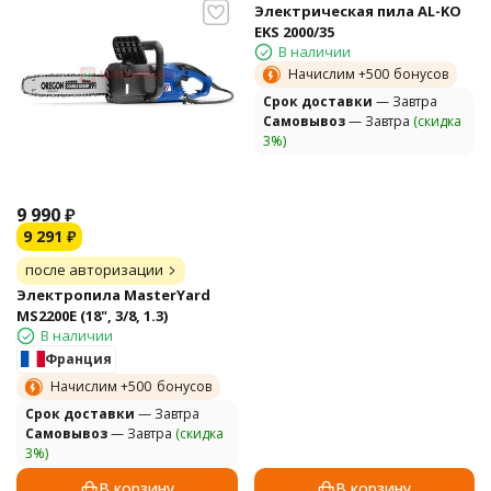
Электрическая пила AL-KO
EKS 2000/35
В наличии
Начислим +
500
бонусов
Cрок доставки
— Завтра
Самовывоз
— Завтра
(скидка
3%)
9 990
₽
9 291
₽
после авторизации
Электропила MasterYard
MS2200E (18", 3/8, 1.3)
В наличии
Франция
Начислим +
500
бонусов
Cрок доставки
— Завтра
Самовывоз
— Завтра
(скидка
3%)
В корзину
В корзину