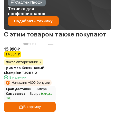
Садтех Профи
Техника для
профессионалов
Подобрать технику
C этим товаром также покупают
15 990
₽
14 551
₽
после авторизации
Триммер бензиновый
Champion T394FS-2
В наличии
Начислим +
800
бонусов
Cрок доставки
— Завтра
Самовывоз
— Завтра
(скидка
3%)
В корзину