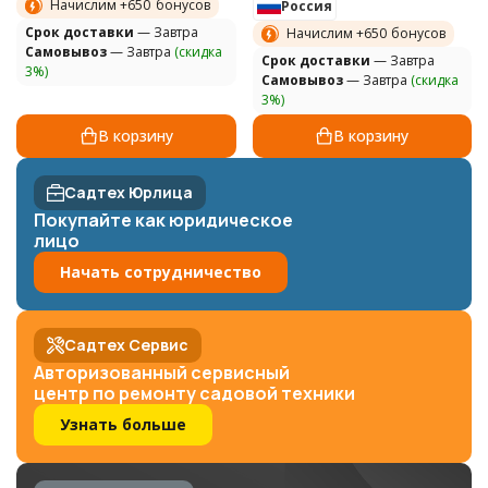
Начислим +
650
бонусов
Россия
Cрок доставки
— Завтра
Начислим +
650
бонусов
Самовывоз
— Завтра
(скидка
Cрок доставки
— Завтра
3%)
Самовывоз
— Завтра
(скидка
3%)
В корзину
В корзину
Садтех Юрлица
Покупайте как юридическое
лицо
Начать сотрудничество
Садтех Сервис
Авторизованный сервисный
центр по ремонту садовой техники
Узнать больше