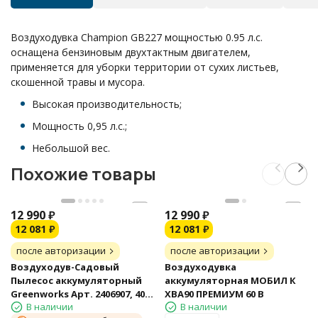
Воздуходувка Champion GB227 мощностью 0.95 л.с.
оснащена бензиновым двухтактным двигателем,
применяется для уборки территории от сухих листьев,
скошенной травы и мусора.
Высокая производительность;
Мощность 0,95 л.с.;
Небольшой вес.
Похожие товары
12 990
₽
12 990
₽
12 081
₽
12 081
₽
после авторизации
после авторизации
Воздуходув-Садовый
Воздуходувка
Пылесос аккумуляторный
аккумуляторная МОБИЛ К
Greenworks Арт. 2406907, 40V,
XBA90 ПРЕМИУМ 60 В
В наличии
В наличии
бесщеточный, без АКБ и ЗУ