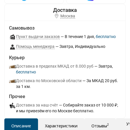
Москва
Самовывоз
Пункт выдачи заказов
В течение
1
дня
Бесплатно
Помощь менеджера
Завтра
Индивидуально
Курьер
Доставка в пределах МКАД от 8.000 руб
Завтра
Бесплатно
Доставка по Московской области
За МКАД 20 руб.
за 1 км.
Прочее
Доставка за наш счёт
Собирайте заказ от 10 000 ₽,
и мы привезём его по Москве бесплатно.
У
2
Описание
Характеристики
Отзывы