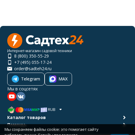
Интернет-магазин садовой техники
8 (800) 350-55-29
+7 (495) 055-17-24
order@sadteh24.ru
Telegram
MAX
Мы в соцсетях
RUB
Каталог товаров
Помощь
Мы сохраняем файлы cookie: это помогает сайту
Политика персональных данных
Карта сайта