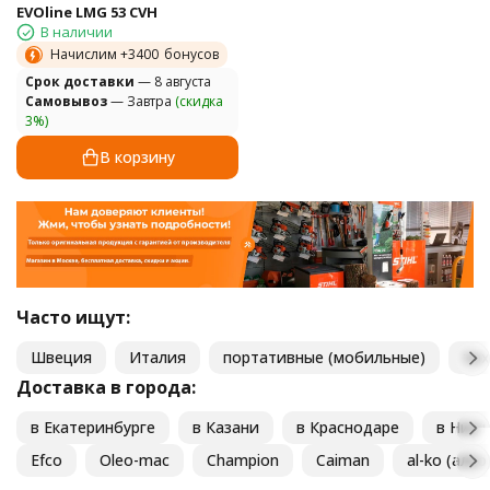
EVOline LMG 53 CVH
В наличии
Начислим +
3400
бонусов
Cрок доставки
— 8 августа
Самовывоз
— Завтра
(скидка
3%)
В корзину
Часто ищут:
Швеция
Италия
портативные (мобильные)
ти
Доставка в города:
в Екатеринбурге
в Казани
в Краснодаре
в Ниж
Efco
Oleo-mac
Champion
Caiman
al-ko (алко