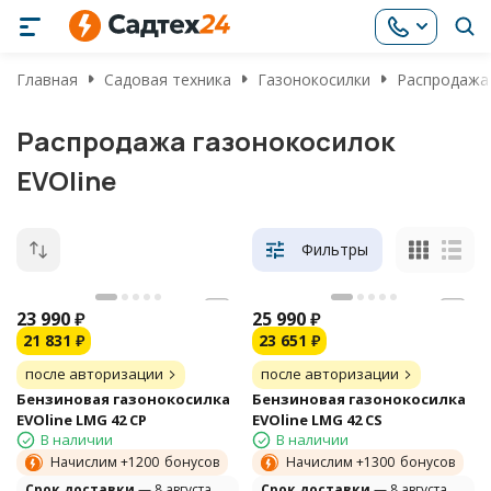
Главная
Садовая техника
Газонокосилки
Распродажа
Распродажа газонокосилок
EVOline
Фильтры
23 990
₽
25 990
₽
21 831
₽
23 651
₽
после авторизации
после авторизации
Бензиновая газонокосилка
Бензиновая газонокосилка
EVOline LMG 42 CP
EVOline LMG 42 CS
В наличии
В наличии
Начислим +
1200
бонусов
Начислим +
1300
бонусов
Cрок доставки
— 8 августа
Cрок доставки
— 8 августа