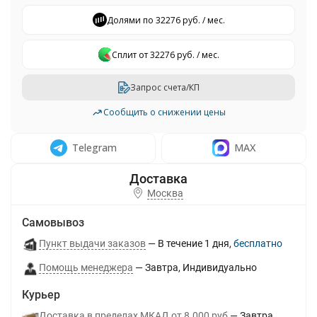
Долями по 32276 руб. / мес.
Сплит от 32276 руб. / мес.
Запрос счета/КП
Сообщить о снижении цены
Telegram
MAX
Москва
Самовывоз
Пункт выдачи заказов
В течение
1
дня
Бесплатно
Помощь менеджера
Завтра
Индивидуально
Курьер
Доставка в пределах МКАД от 8.000 руб
Завтра