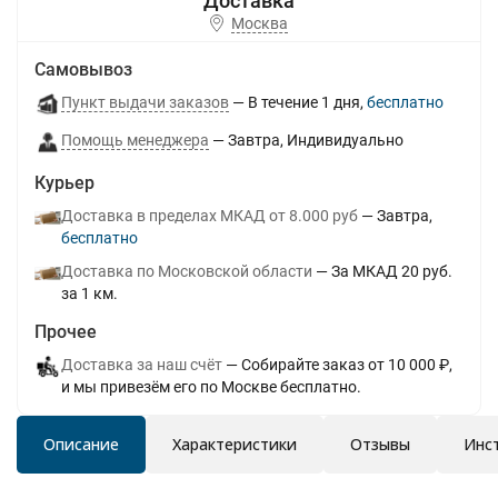
Москва
Самовывоз
Пункт выдачи заказов
В течение
1
дня
Бесплатно
Помощь менеджера
Завтра
Индивидуально
Курьер
Доставка в пределах МКАД от 8.000 руб
Завтра
Бесплатно
Доставка по Московской области
За МКАД 20 руб.
за 1 км.
Прочее
Доставка за наш счёт
Собирайте заказ от 10 000 ₽,
и мы привезём его по Москве бесплатно.
Описание
Характеристики
Отзывы
Инс