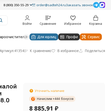
8 (800) 350-55-29
order@sadteh24.ru
Заказать звонок
Войти
Сравнение
Избранное
Корзина
ароочистители Karcher
Для юрлиц
Насосы и оборудование для полива
Профи
Сервис
Артикул:
41354
К сравнению
В избранное
Поделиться
малой
Уточнить наличие
и
68.0
Начислим +
444
бонусов
8 885,91
₽