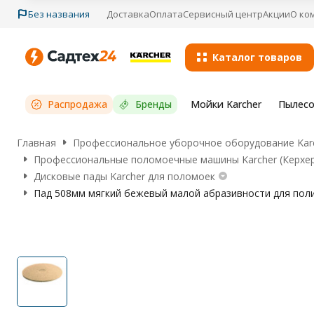
Без названия
Доставка
Оплата
Сервисный центр
Акции
О ко
Каталог товаров
Распродажа
Бренды
Мойки Karcher
Пылесо
Главная
Профессиональное уборочное оборудование Karc
Профессиональные поломоечные машины Karcher (Керхе
Дисковые пады Karcher для поломоек
Пад 508мм мягкий бежевый малой абразивности для полир