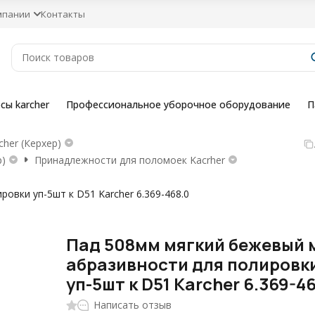
мпании
Контакты
сы karcher
Профессиональное уборочное оборудование
П
her (Керхер)
р)
Принадлежности для поломоек Kacrher
овки уп-5шт к D51 Karcher 6.369-468.0
Пад 508мм мягкий бежевый 
абразивности для полировк
уп-5шт к D51 Karcher 6.369-4
Написать отзыв