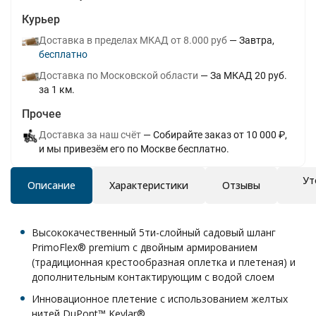
Курьер
Доставка в пределах МКАД от 8.000 руб
Завтра
Бесплатно
Доставка по Московской области
За МКАД 20 руб.
за 1 км.
Прочее
Доставка за наш счёт
Собирайте заказ от 10 000 ₽,
и мы привезём его по Москве бесплатно.
Ут
Описание
Характеристики
Отзывы
Высококачественный 5ти-слойный садовый шланг
PrimoFlex® premium с двойным армированием
(традиционная крестообразная оплетка и плетеная) и
дополнительным контактирующим с водой слоем
Инновационное плетение с использованием желтых
нитей DuPont™ Kevlar®.