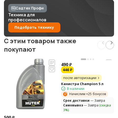
Садтех Профи
Техника для
профессионалов
Подобрать технику
C этим товаром также
покупают
490
₽
446
₽
после авторизации
Канистра Champion 5 л
В наличии
Начислим +
25
бонусов
Cрок доставки
— Завтра
Самовывоз
— Завтра
(скидка
3%)
500
₽