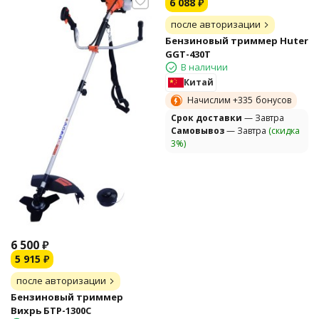
6 088
₽
после авторизации
Бензиновый триммер Huter
GGT-430T
В наличии
Китай
Начислим +
335
бонусов
Cрок доставки
— Завтра
Самовывоз
— Завтра
(скидка
3%)
6 500
₽
5 915
₽
после авторизации
Бензиновый триммер
Вихрь БТР-1300С