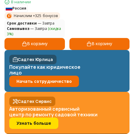
В наличии
Россия
Начислим +
325
бонусов
Cрок доставки
— Завтра
Самовывоз
— Завтра
(скидка
3%)
В корзину
В корзину
Садтех Юрлица
Покупайте как юридическое
лицо
Начать сотрудничество
Садтех Сервис
Авторизованный сервисный
центр по ремонту садовой техники
Узнать больше