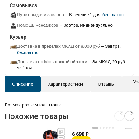
Самовывоз
Пункт выдачи заказов
В течение
1
дня
Бесплатно
Помощь менеджера
Завтра
Индивидуально
Курьер
Доставка в пределах МКАД от 8.000 руб
Завтра
Бесплатно
Доставка по Московской области
За МКАД 20 руб.
за 1 км.
Ут
Описание
Характеристики
Отзывы
Прямая разъемная штанга.
Похожие товары
6 690
₽