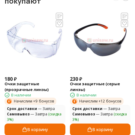
покупают
180
₽
230
₽
Очки защитные
Очки защитные (серые
(прозрачные линзы)
линзы)
В наличии
В наличии
Начислим +
9
бонусов
Начислим +
12
бонусов
Cрок доставки
— Завтра
Cрок доставки
— Завтра
Самовывоз
— Завтра
(скидка
Самовывоз
— Завтра
(скидка
3%)
3%)
В корзину
В корзину