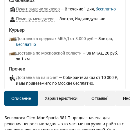
Самовывоз
Пункт выдачи заказов
В течение
1
дня
Бесплатно
Помощь менеджера
Завтра
Индивидуально
Курьер
Доставка в пределах МКАД от 8.000 руб
Завтра
Бесплатно
Доставка по Московской области
За МКАД 20 руб.
за 1 км.
Прочее
Доставка за наш счёт
Собирайте заказ от 10 000 ₽,
и мы привезём его по Москве бесплатно.
1
Описание
Характеристики
Отзывы
Инс
Бензокоса Oleo-Mac Sparta 381 Т
предназначена для
решения непростых задач – это частые нагрузки и работа с
сорняком при расчистке неухоженных территорий. Она