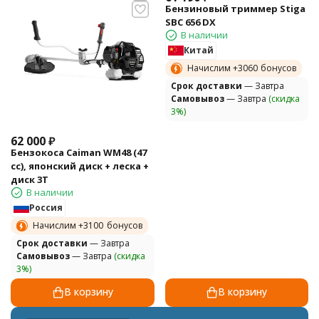
Бензиновый триммер Stiga
SBC 656 DX
В наличии
Китай
Начислим +
3060
бонусов
Cрок доставки
— Завтра
Самовывоз
— Завтра
(скидка
3%)
62 000
₽
Бензокоса Caiman WM48 (47
cc), японский диск + леска +
диск 3T
В наличии
Россия
Начислим +
3100
бонусов
Cрок доставки
— Завтра
Самовывоз
— Завтра
(скидка
3%)
В корзину
В корзину