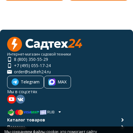
Интернет-магазин садовой техники
8 (800) 350-55-29
+7 (495) 055-17-24
order@sadteh24.ru
Telegram
MAX
Мы в соцсетях
RUB
Каталог товаров
Помощь
Мы сохраняем файлы cookie: это помогает сайту
Политика персональных данных
Карта сайта