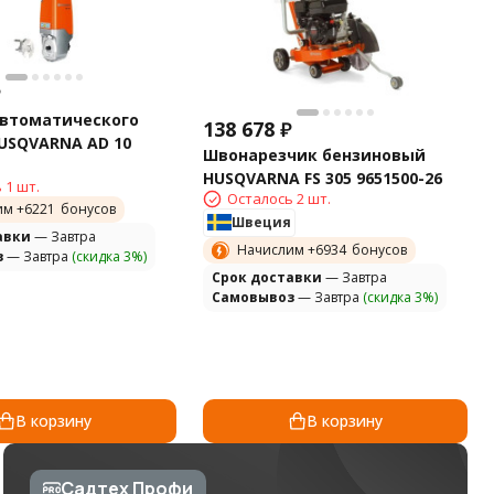
₽
автоматического
138 678
₽
USQVARNA AD 10
Швонарезчик бензиновый
HUSQVARNA FS 305 9651500-26
 1 шт.
Осталось 2 шт.
им +
6221
бонусов
Швеция
авки
— Завтра
Начислим +
6934
бонусов
з
— Завтра
(скидка 3%)
Cрок доставки
— Завтра
Самовывоз
— Завтра
(скидка 3%)
В корзину
В корзину
Садтех Профи