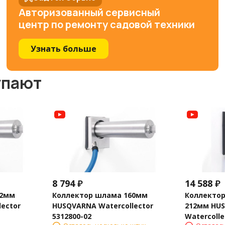
Авторизованный сервисный
центр по ремонту садовой техники
Узнать больше
упают
8 794
₽
14 588
₽
32мм
Коллектор шлама 160мм
Коллекто
ector
HUSQVARNA Watercollector
212мм HU
5312800-02
Watercolle