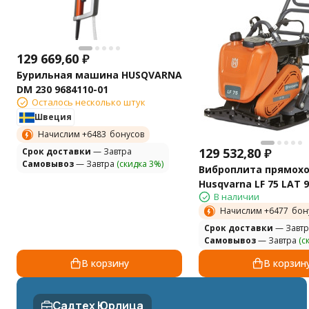
129 669,60
₽
Бурильная машина HUSQVARNA
DM 230 9684110-01
Осталось несколько штук
Швеция
Начислим +
6483
бонусов
129 532,80
₽
Cрок доставки
— Завтра
Самовывоз
— Завтра
(скидка 3%)
Виброплита прямох
Husqvarna LF 75 LAT 
В наличии
Начислим +
6477
бон
Cрок доставки
— Завтр
Самовывоз
— Завтра
(с
В корзину
В корзин
Садтех Юрлица