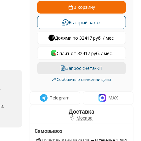
В корзину
Быстрый заказ
Долями по 32417 руб. / мес.
Сплит от 32417 руб. / мес.
Запрос счета/КП
Сообщить о снижении цены
,
Telegram
MAX
и.
Москва
Самовывоз
Пункт выдачи заказов
В течение
1
дня