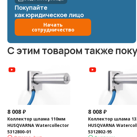
Покупайте
как юридическое лицо
Начать
сотрудничество
C этим товаром также пок
8 008
₽
8 008
₽
Коллектор шлама 110мм
Коллектор шлама 1
HUSQVARNA Watercollector
HUSQVARNA Watercoll
5312800-01
5312802-95