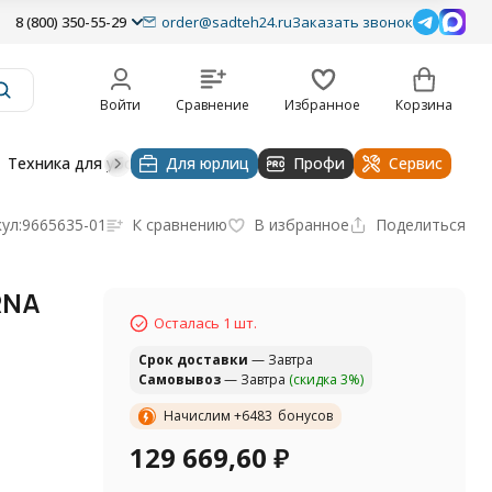
8 (800) 350-55-29
order@sadteh24.ru
Заказать звонок
Войти
Сравнение
Избранное
Корзина
Техника для уборки
Для юрлиц
Строительная техника
Профи
Водоснабже
Сервис
ул:
9665635-01
К сравнению
В избранное
Поделиться
RNA
Осталась 1 шт.
Cрок доставки
— Завтра
Самовывоз
— Завтра
(скидка 3%)
Начислим +
6483
бонусов
129 669,60
₽