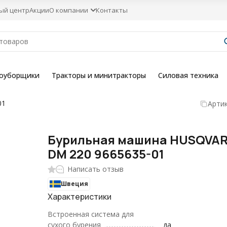
ый центр
Акции
О компании
Контакты
гоуборщики
Тракторы и минитракторы
Силовая техника
01
Артик
Бурильная машина HUSQVA
DM 220 9665635-01
Написать отзыв
Швеция
Характеристики
Встроенная система для
сухого бурения
да