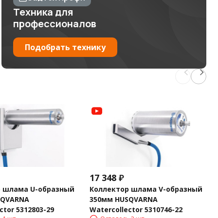
Техника для
профессионалов
Подобрать технику
17 348
₽
р шлама U-образный
Коллектор шлама V-образный
SQVARNA
350мм HUSQVARNA
ctor 5312803-29
Watercollector 5310746-22