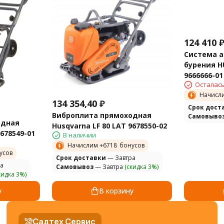
124 410
Система 
бурения H
9666666-01
Осталась
Начисл
134 354,40
₽
Cрок дост
Виброплита прямоходная
Самовыво
одная
Husqvarna LF 80 LAT 9678550-02
9678549-01
В наличии
Начислим +
6718
бонусов
усов
Cрок доставки
— Завтра
а
Самовывоз
— Завтра
(скидка 3%)
кидка 3%)
у
В корзину
Садтех Сервис