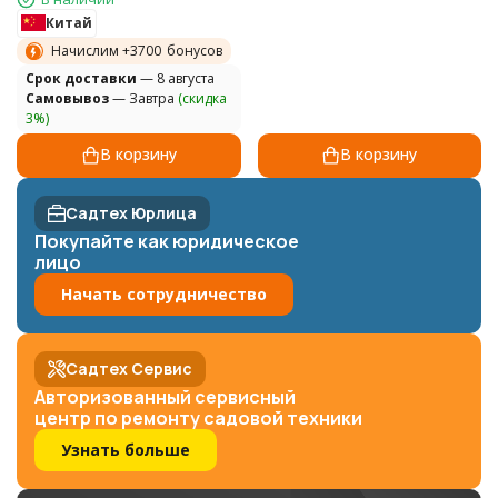
Китай
Начислим +
3700
бонусов
Cрок доставки
— 8 августа
Самовывоз
— Завтра
(скидка
3%)
В корзину
В корзину
Садтех Юрлица
Покупайте как юридическое
лицо
Начать сотрудничество
Садтех Сервис
Авторизованный сервисный
центр по ремонту садовой техники
Узнать больше