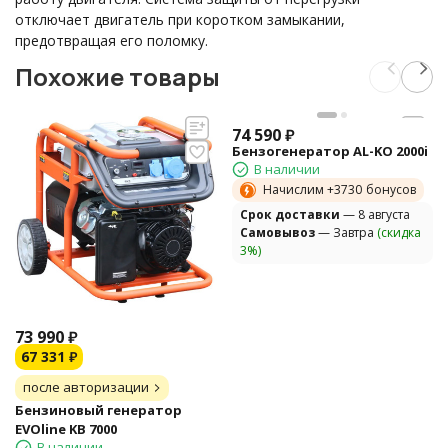
отключает двигатель при коротком замыкании,
предотвращая его поломку.
Похожие товары
74 590
₽
Бензогенератор AL-KO 2000i
В наличии
Начислим +
3730
бонусов
Cрок доставки
— 8 августа
Самовывоз
— Завтра
(скидка
3%)
73 990
₽
67 331
₽
после авторизации
Бензиновый генератор
EVOline KB 7000
В наличии