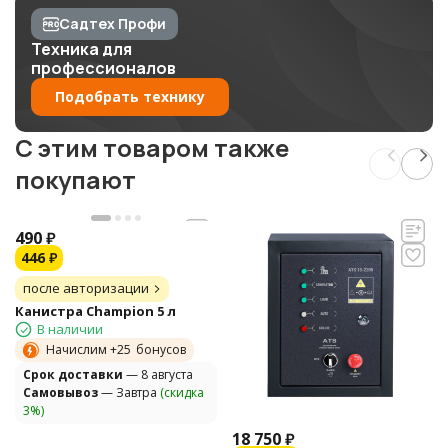
Садтех Профи
Техника для
профессионалов
Подобрать технику
C этим товаром также
покупают
490
₽
446
₽
после авторизации
Канистра Champion 5 л
В наличии
Начислим +
25
бонусов
Cрок доставки
— 8 августа
Самовывоз
— Завтра
(скидка
3%)
18 750
₽