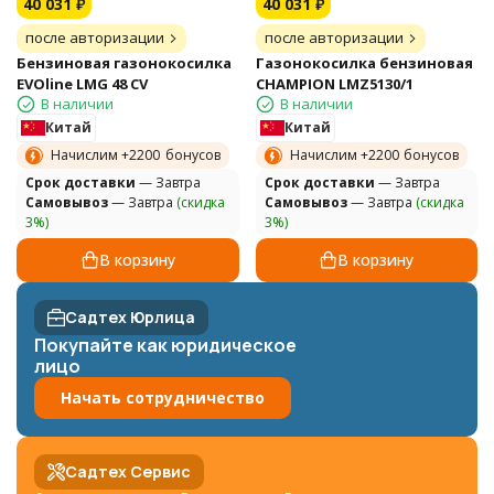
40 031
₽
40 031
₽
после авторизации
после авторизации
Бензиновая газонокосилка
Газонокосилка бензиновая
EVOline LMG 48 CV
CHAMPION LMZ5130/1
В наличии
В наличии
Китай
Китай
Начислим +
2200
бонусов
Начислим +
2200
бонусов
Cрок доставки
— Завтра
Cрок доставки
— Завтра
Самовывоз
— Завтра
(скидка
Самовывоз
— Завтра
(скидка
3%)
3%)
В корзину
В корзину
Садтех Юрлица
Покупайте как юридическое
лицо
Начать сотрудничество
Садтех Сервис