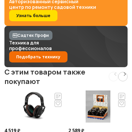
Авторизованный сервисный
центр по ремонту садовой техники
Узнать больше
Садтех Профи
Техника для
профессионалов
Подобрать технику
C этим товаром также
покупают
4 519
₽
2 589
₽