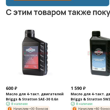
C этим товаром также пок
600
₽
1 590
₽
Масло для 4-такт. двигателей
Масло для 4-такт. д
Briggs & Stratton SAE-30 0.6л
Briggs & Stratton 5W3
В наличии
В наличии
Начислим +
30
бонусов
Начислим +
80
бонус