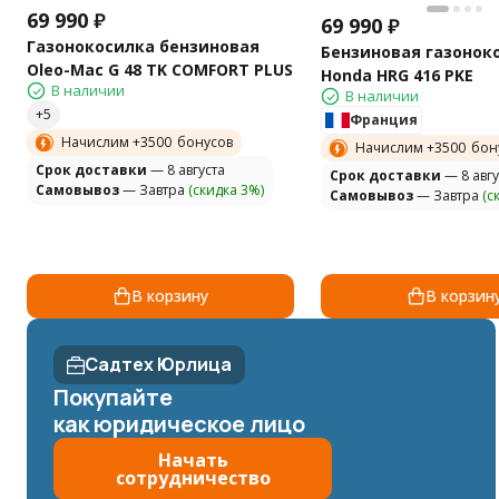
69 990
₽
69 990
₽
Газонокосилка бензиновая
Бензиновая газонок
Oleo-Mac G 48 TK COMFORT PLUS
Honda HRG 416 PKE
В наличии
В наличии
Франция
Начислим +
3500
бонусов
Начислим +
3500
бон
Cрок доставки
— 8 августа
Cрок доставки
— 8 авгу
Самовывоз
— Завтра
(скидка 3%)
Самовывоз
— Завтра
(с
В корзину
В корзин
Садтех Юрлица
Покупайте
как юридическое лицо
Начать
сотрудничество