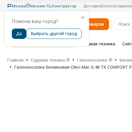
Москва
Магазин ТЦ Конструктор
Доставка
Оплата
Сервисн
✖
Помона ваш город?
Каталог товаров
Да
Выбрать другой город
Распродажа
Бренды
Садовая техника
Сне
Главная
Садовая техника
Газонокосилки
Бензи
Газонокосилка бензиновая Oleo-Mac G 48 TK COMFORT 