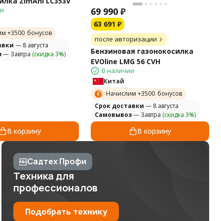
илка ZimAni LC353V
69 990
₽
ии
63 691
₽
им +
3500
бонусов
после авторизации
авки
— 8 августа
Бензиновая газонокосилка
з
— Завтра
(скидка 3%)
EVOline LMG 56 CVH
В наличии
Китай
Начислим +
3500
бонусов
Cрок доставки
— 8 августа
Самовывоз
— Завтра
(скидка 3%)
В корзину
В корзину
Садтех Профи
Техника для
профессионалов
Подобрать технику