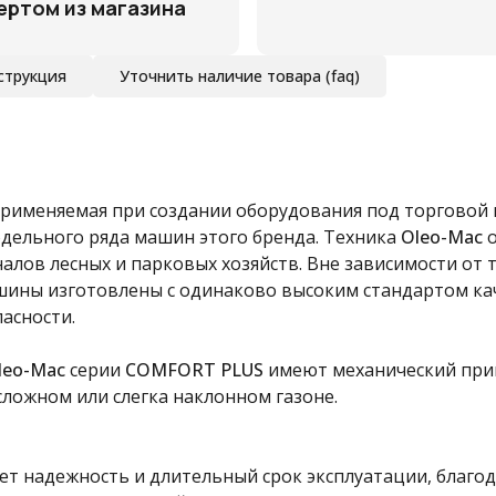
ертом из магазина
струкция
Уточнить наличие товара (faq)
 применяемая при создании оборудования под торговой
дельного ряда машин этого бренда. Техника
Oleo-Mac
лов лесных и парковых хозяйств. Вне зависимости от 
ашины изготовлены с одинаково высоким стандартом кач
асности.
leo-Mac
серии
COMFORT PLUS
имеют механический прив
сложном или слегка наклонном газоне.
ует надежность и длительный срок эксплуатации, благо