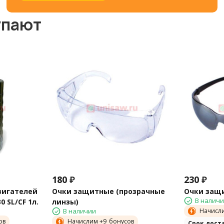
упают
180
₽
230
₽
вигателей
Очки защитные (прозрачные
Очки защи
В налич
0 SL/CF 1л.
линзы)
В наличии
Начисл
ов
Начислим +
9
бонусов
Cрок дост