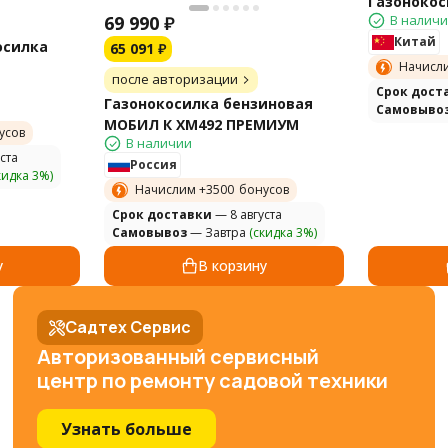
Газонокос
69 990
₽
В налич
Китай
осилка
65 091
₽
Начисл
после авторизации
Cрок дост
Газонокосилка бензиновая
Самовыво
МОБИЛ К XM492 ПРЕМИУМ
усов
В наличии
ста
Россия
кидка 3%)
Начислим +
3500
бонусов
Cрок доставки
— 8 августа
Самовывоз
— Завтра
(скидка 3%)
у
В корзину
Садтех Сервис
Авторизованный сервисный
центр по ремонту садовой техники
Узнать больше