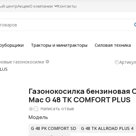
ый центр
Акции
О компании
Контакты
гоуборщики
Тракторы и минитракторы
Силовая техника
новые газонокосилки
Артикул
PLUS
Газонокосилка бензиновая O
Mac G 48 TK COMFORT PLUS
Написать отзыв
Модель
G 48 PK COMFORT SD
G 48 TK ALLROAD PLUS 4