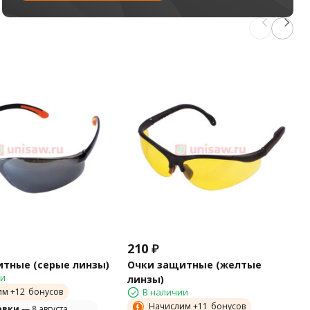
210
₽
тные (серые линзы)
Очки защитные (желтые
ии
линзы)
им +
12
бонусов
В наличии
Начислим +
11
бонусов
авки
— 8 августа