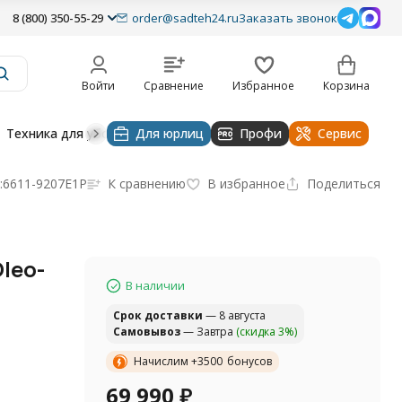
8 (800) 350-55-29
order@sadteh24.ru
Заказать звонок
Войти
Сравнение
Избранное
Корзина
Техника для уборки
Для юрлиц
Строительная техника
Профи
Водоснабже
Сервис
:
6611-9207E1P
К сравнению
В избранное
Поделиться
leo-
В наличии
Cрок доставки
— 8 августа
Самовывоз
— Завтра
(скидка 3%)
Начислим +
3500
бонусов
69 990
₽