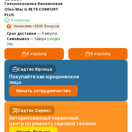
Газонокосилка бензиновая
Oleo-Mac G 48 TK COMFORT
PLUS
В наличии
Начислим +
3500
бонусов
Cрок доставки
— 9 августа
Самовывоз
— Завтра
(скидка
3%)
В корзину
В корзину
Садтех Юрлица
Покупайте как юридическое
лицо
Начать сотрудничество
Садтех Сервис
Авторизованный сервисный
центр по ремонту садовой техники
Узнать больше