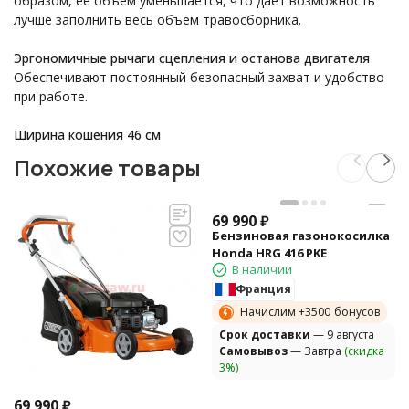
образом, ее объем уменьшается, что дает возможность
лучше заполнить весь объем травосборника.
Эргономичные рычаги сцепления и останова двигателя
Обеспечивают постоянный безопасный захват и удобство
при работе.
Ширина кошения 46 см
Похожие товары
69 990
₽
Бензиновая газонокосилка
Honda HRG 416 PKE
В наличии
Франция
Начислим +
3500
бонусов
Cрок доставки
— 9 августа
Самовывоз
— Завтра
(скидка
3%)
69 990
₽