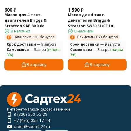
600
₽
1 590
₽
Масло для 4-такт.
Масло для 4-такт.
двигателей Briggs &
двигателей Briggs &
Stratton SAE-30 0.6л
Stratton 5W30 SL/CF 1л.
В наличии
В наличии
Начислим +
30
бонусов
Начислим +
80
бонусов
Cрок доставки
— 9 августа
Cрок доставки
— 9 августа
Самовывоз
— Завтра
(скидка
Самовывоз
— Завтра
(скидка
3%)
3%)
В корзину
В корзину
Интернет-магазин садовой техники
8 (800) 350-55-29
+7 (495) 055-17-24
order@sadteh24.ru