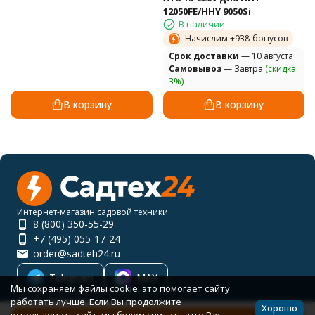
12050FE/HHY 9050Si
В наличии
Начислим +
938
бонусов
Cрок доставки
— 10 августа
Самовывоз
— Завтра
(скидка
3%)
В корзину
В корзину
Интернет-магазин садовой техники
8 (800) 350-55-29
+7 (495) 055-17-24
order@sadteh24.ru
Telegram
MAX
Мы сохраняем файлы cookie: это помогает сайту
Мы в соцсетях
работать лучше. Если Вы продолжите
Хорошо