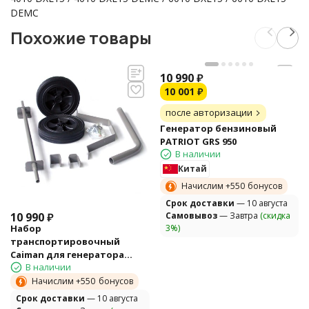
DEMC
Похожие товары
10 990
₽
10 001
₽
после авторизации
Генератор бензиновый
PATRIOT GRS 950
В наличии
Китай
Начислим +
550
бонусов
Cрок доставки
— 10 августа
10 990
₽
Самовывоз
— Завтра
(скидка
Набор
3%)
транспортировочный
Caiman для генератора
В наличии
3010XL12, 4010XL12
Начислим +
550
бонусов
Cрок доставки
— 10 августа