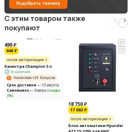
Подобрать технику
C этим товаром также
покупают
490
₽
446
₽
после авторизации
Канистра Champion 5 л
В наличии
Начислим +
25
бонусов
Cрок доставки
— 10 августа
Самовывоз
— Завтра
(скидка
3%)
18 750
₽
17 063
₽
после авторизации
Блок автоматики Hyundai
ATS 15-220V для HHY