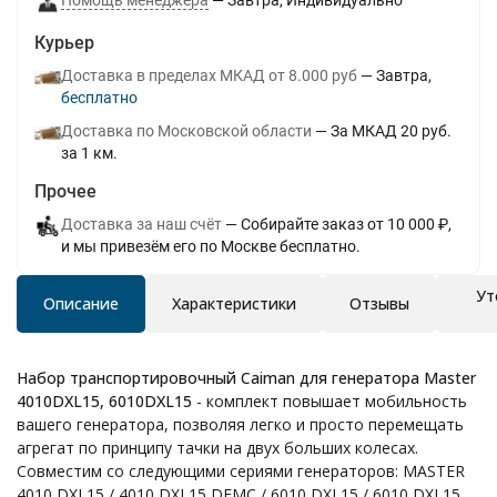
Помощь менеджера
Завтра
Индивидуально
Курьер
Доставка в пределах МКАД от 8.000 руб
Завтра
Бесплатно
Доставка по Московской области
За МКАД 20 руб.
за 1 км.
Прочее
Доставка за наш счёт
Собирайте заказ от 10 000 ₽,
и мы привезём его по Москве бесплатно.
Ут
Описание
Характеристики
Отзывы
Набор транспортировочный Caiman для генератора Master
4010DXL15, 6010DXL15
- комплект повышает мобильность
вашего генератора, позволяя легко и просто перемещать
агрегат по принципу тачки на двух больших колесах.
Совместим со следующими сериями генераторов: MASTER
4010 DXL15 / 4010 DXL15 DEMC / 6010 DXL15 / 6010 DXL15