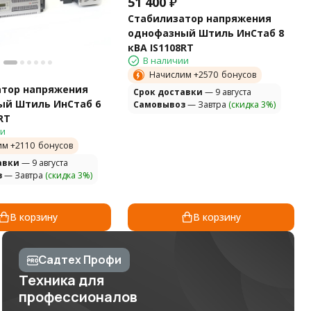
51 400
₽
Стабилизатор напряжения
однофазный Штиль ИнСтаб 8
кВА IS1108RT
В наличии
Начислим +
2570
бонусов
атор напряжения
Cрок доставки
— 9 августа
ый Штиль ИнСтаб 6
Самовывоз
— Завтра
(скидка 3%)
RT
ии
им +
2110
бонусов
авки
— 9 августа
з
— Завтра
(скидка 3%)
В корзину
В корзину
Садтех Профи
Техника для
профессионалов