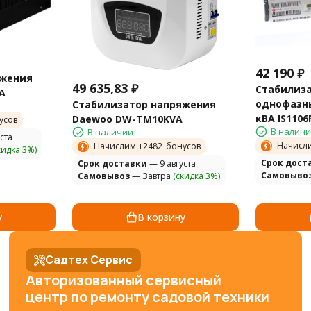
42 190
₽
яжения
49 635,83
₽
Стабилиз
A
однофазн
Стабилизатор напряжения
кВА IS1106
Daewoo DW-TM10KVA
усов
В налич
В наличии
ста
Начисл
Начислим +
2482
бонусов
кидка 3%)
Cрок дост
Cрок доставки
— 9 августа
Самовыво
Самовывоз
— Завтра
(скидка 3%)
у
В корзину
Садтех Сервис
Авторизованный сервисный
центр по ремонту садовой техники