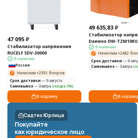
49 635,83
₽
Стабилизатор напр
47 095
₽
Daewoo DW-TZM10KV
Стабилизатор напряжения
В наличии
RUCELF SDV-30000
Начислим +
2482
бон
В наличии
Cрок доставки
— 9 авгу
Россия
Самовывоз
— Завтра
(с
Начислим +
2355
бонусов
Cрок доставки
— 9 августа
Самовывоз
— Завтра
(скидка 3%)
В корзину
В корзин
Садтех Юрлица
Покупайте
как юридическое лицо