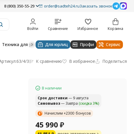
8 (800) 350-55-29
order@sadteh24.ru
Заказать звонок
Войти
Сравнение
Избранное
Корзина
Техника для уборки
Для юрлиц
Строительная техника
Профи
Водоснабже
Сервис
Артикул:
63/4/3
К сравнению
В избранное
Поделиться
В наличии
Cрок доставки
— 9 августа
Самовывоз
— Завтра
(скидка 3%)
Начислим +
2300
бонусов
45 990
₽
41 851
₽
после авторизации