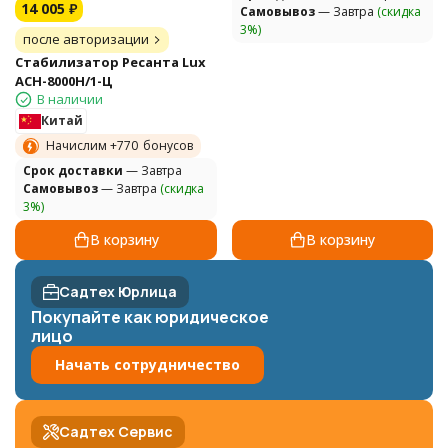
14 005
₽
Самовывоз
— Завтра
(скидка
3%)
после авторизации
Стабилизатор Ресанта Lux
АСН-8000Н/1-Ц
В наличии
Китай
Начислим +
770
бонусов
Cрок доставки
— Завтра
Самовывоз
— Завтра
(скидка
3%)
В корзину
В корзину
Садтех Юрлица
Покупайте как юридическое
лицо
Начать сотрудничество
Садтех Сервис