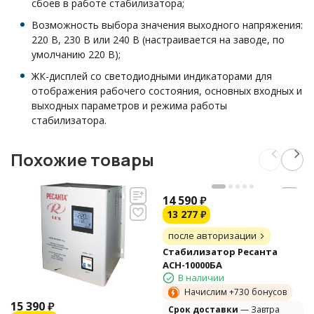
сбоев в работе стабилизатора;
Возможность выбора значения выходного напряжения:
220 В, 230 В или 240 В (настраивается на заводе, по
умолчанию 220 В);
ЖК-дисплей со светодиодными индикаторами для
отображения рабочего состояния, основных входных и
выходных параметров и режима работы
стабилизатора.
Похожие товары
14 590
₽
13 277
₽
после авторизации
Стабилизатор Ресанта
АСН-10000БА
В наличии
Начислим +
730
бонусов
15 390
₽
Cрок доставки
— Завтра