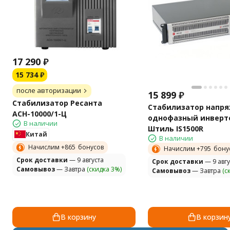
17 290
₽
15 734
₽
после авторизации
15 899
₽
Стабилизатор Ресанта
Стабилизатор напр
АСН-10000/1-Ц
однофазный инверт
В наличии
Штиль IS1500R
Китай
В наличии
Начислим +
865
бонусов
Начислим +
795
бону
Cрок доставки
— 9 августа
Cрок доставки
— 9 авгу
Самовывоз
— Завтра
(скидка 3%)
Самовывоз
— Завтра
(с
В корзину
В корзин