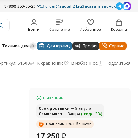
8 (800) 350-55-29
order@sadteh24.ru
Заказать звонок
Войти
Сравнение
Избранное
Корзина
Техника для уборки
Для юрлиц
Строительная техника
Профи
Водоснабже
Сервис
Артикул:
IS1500
К сравнению
В избранное
Поделиться
В наличии
Cрок доставки
— 9 августа
Самовывоз
— Завтра
(скидка 3%)
Начислим +
863
бонусов
17 250
₽