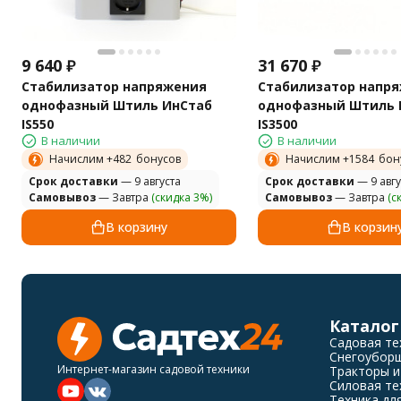
9 640
₽
31 670
₽
Стабилизатор напряжения
Стабилизатор напр
однофазный Штиль ИнСтаб
однофазный Штиль 
IS550
IS3500
В наличии
В наличии
Начислим +
482
бонусов
Начислим +
1584
бон
Cрок доставки
— 9 августа
Cрок доставки
— 9 авгу
Самовывоз
— Завтра
(скидка 3%)
Самовывоз
— Завтра
(с
В корзину
В корзин
Каталог
Садовая те
Снегоубор
Интернет-магазин садовой техники
Тракторы и
Силовая те
Техника дл