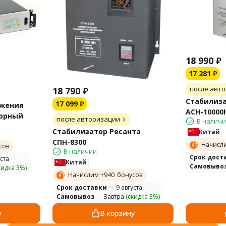
18 990
₽
17 281
₽
после авт
18 790
₽
Стабилиза
17 099
₽
яжения
АСН-10000
орный
после авторизации
В налич
Стабилизатор Ресанта
Китай
СПН-8300
Начисл
сов
В наличии
Cрок дост
ста
Китай
Самовыво
кидка 3%)
Начислим +
940
бонусов
Cрок доставки
— 9 августа
Самовывоз
— Завтра
(скидка 3%)
у
В корзину