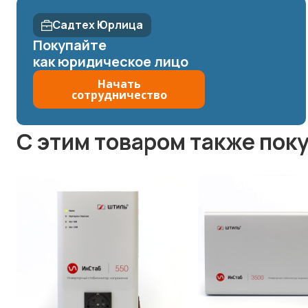
Садтех Юрлица
Покупайте
как юридическое лицо
Начать
сотрудничество
C этим товаром также пок