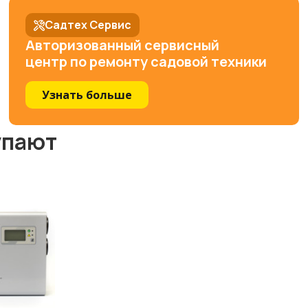
Садтех Сервис
Авторизованный сервисный
центр по ремонту садовой техники
Узнать больше
упают