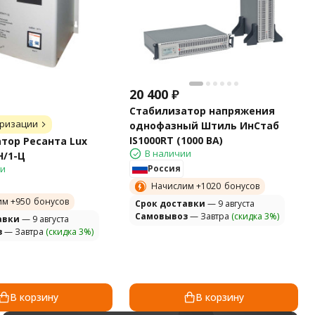
20 400
₽
Стабилизатор напряжения
оризации
однофазный Штиль ИнСтаб
IS1000RT (1000 ВА)
тор Ресанта Lux
В наличии
Н/1-Ц
Россия
ии
Начислим +
1020
бонусов
им +
950
бонусов
Cрок доставки
— 9 августа
Самовывоз
— Завтра
(скидка 3%)
авки
— 9 августа
з
— Завтра
(скидка 3%)
В корзину
В корзину