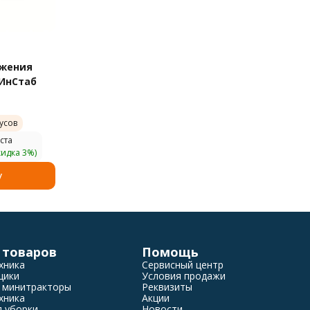
яжения
ИнСтаб
усов
ста
кидка 3%)
у
 товаров
Помощь
хника
Сервисный центр
щики
Условия продажи
 минитракторы
Реквизиты
хника
Акции
я уборки
Новости