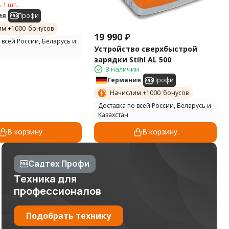
 1 шт.
ия
Профи
им +
1000
бонусов
19 990
₽
 всей России, Беларусь и
Устройство сверхбыстрой
зарядки Stihl AL 500
В наличии
Германия
Профи
Начислим +
1000
бонусов
Доставка по всей России, Беларусь и
Казахстан
В корзину
В корзину
Садтех Профи
Техника для
профессионалов
Подобрать технику