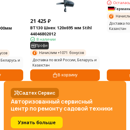
Осталась
Герман
Начисл
21 425
₽
Доставка по
BT130 Шнек 120х695 мм Stihl
000мм
Казахстан
44046802012
В наличии
Профи
Начислим +
1071
бонусов
усов
Доставка по всей России, Беларусь и
 Беларусь и
Казахстан
у
В корзину
Садтех Сервис
Авторизованный сервисный
центр по ремонту садовой техники
Узнать больше