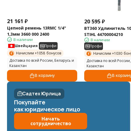
21 161
₽
20 595
₽
Цепной ремень 13RMC 1/4"
BT360 Удлинитель 1
1,3мм 3660 000 2400
STIHL 44700004210
В наличии
В наличии
Швейцария
Профи
Профи
Начислим +
1058
бонусов
Начислим +
1030
бон
Доставка по всей России, Беларусь и
Доставка по всей России,
Казахстан
Казахстан
В корзину
В корзин
Садтех Юрлица
Покупайте
как юридическое лицо
Начать
сотрудничество