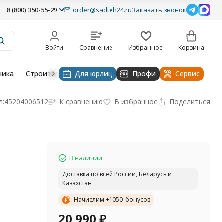
8 (800) 350-55-29
order@sadteh24.ru
Заказать звонок
Войти
Сравнение
Избранное
Корзина
ника
Строительная техника
Для юрлиц
Очистительные устройства
Профи
Сервис
л:
45204006512
К сравнению
В избранное
Поделиться
В наличии
Доставка по всей России, Беларусь и
Казахстан
Начислим +
1050
бонусов
20 990
₽