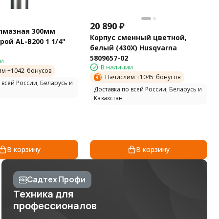
20 890
₽
лмазная 300мм
Корпус сменный цветной,
ой AL-B200 1 1/4"
белый (430X) Husqvarna
5809657-02
ии
В наличии
им +
1042
бонусов
Начислим +
1045
бонусов
 всей России, Беларусь и
Доставка по всей России, Беларусь и
Казахстан
В корзину
В корзину
Садтех Профи
Техника для
профессионалов