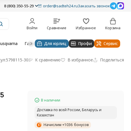
8 (800) 350-55-29
order@sadteh24.ru
Заказать звонок
Войти
Сравнение
Избранное
Корзина
usqvarna
Газонокосилки husqvarna
Для юрлиц
Профи
Тракторы и райдеры Hu
Сервис
ул:
5798115-30
К сравнению
В избранное
Поделиться
35
В наличии
A
Доставка по всей России, Беларусь и
Казахстан
Начислим +
1036
бонусов