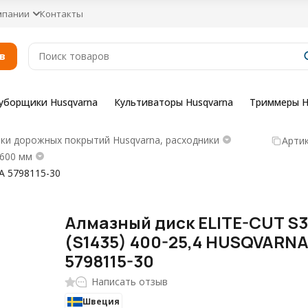
мпании
Контакты
в
уборщики Husqvarna
Культиваторы Husqvarna
Триммеры H
ки дорожных покрытий Husqvarna, расходники
Артик
-600 мм
A 5798115-30
Алмазный диск ELITE-CUT S
(S1435) 400-25,4 HUSQVARN
5798115-30
Написать отзыв
Швеция