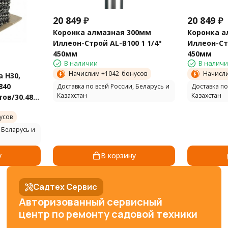
20 849
₽
20 849
₽
Коронка алмазная 300мм
Коронка а
Иллеон-Строй AL-B100 1 1/4"
Иллеон-Стр
450мм
450мм
В наличии
В налич
Начислим +
1042
бонусов
Начисл
 H30,
1840
Доставка по всей России, Беларусь и
Доставка по
Казахстан
Казахстан
тов/30.48
усов
 Беларусь и
у
В корзину
Садтех Сервис
Авторизованный сервисный
центр по ремонту садовой техники