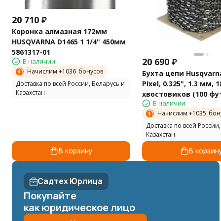
20 710
₽
Коронка алмазная 172мм
HUSQVARNA D1465 1 1/4" 450мм
5861317-01
20 690
₽
В наличии
Начислим +
1036
бонусов
Бухта цепи Husqvarna
Pixel, 0.325", 1.3 мм, 
Доставка по всей России, Беларусь и
Казахстан
хвостовиков (100 фу
В наличии
м)
Начислим +
1035
бон
Доставка по всей России,
Казахстан
В корзину
В корзин
Садтех Юрлица
Покупайте
как юридическое лицо