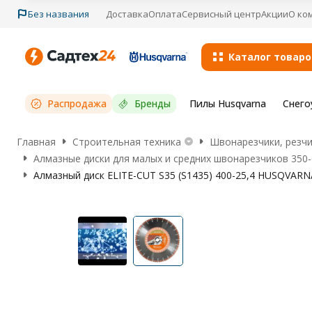
Без названия
Доставка
Оплата
Сервисный центр
Акции
О ко
Каталог товаро
Распродажа
Бренды
Пилы Husqvarna
Снего
Главная
Строительная техника
Швонарезчики, резчи
Алмазные диски для малых и средних швонарезчиков 350
Алмазный диск ELITE-CUT S35 (S1435) 400-25,4 HUSQVARN