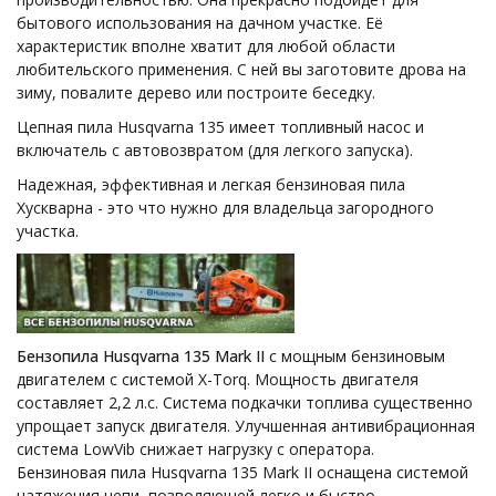
бытового использования на дачном участке. Её
характеристик вполне хватит для любой области
любительского применения. С ней вы заготовите дрова на
зиму, повалите дерево или построите беседку.
Цепная пила Husqvarna 135 имеет топливный насос и
включатель с автовозвратом (для легкого запуска).
Надежная, эффективная и легкая бензиновая пила
Хускварна - это что нужно для владельца загородного
участка.
Бензопила Husqvarna 135 Mark II
с мощным бензиновым
двигателем с системой X-Torq. Мощность двигателя
составляет 2,2 л.с. Система подкачки топлива существенно
упрощает запуск двигателя. Улучшенная антивибрационная
система LowVib снижает нагрузку с оператора.
Бензиновая пила Husqvarna 135 Mark II оснащена системой
натяжения цепи, позволяющей легко и быстро