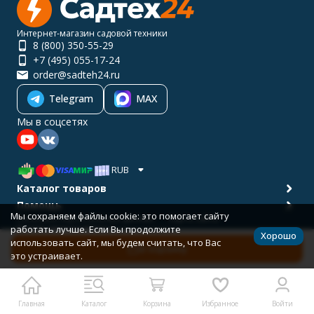
Интернет-магазин садовой техники
8 (800) 350-55-29
+7 (495) 055-17-24
order@sadteh24.ru
Telegram
MAX
Мы в соцсетях
RUB
Каталог товаров
Помощь
Мы сохраняем файлы cookie: это помогает сайту
Политика персональных данных
Карта сайта
работать лучше. Если Вы продолжите
© 2001-2026 САДТЕХ24
Хорошо
Разработано в
bodysite.ru
использовать сайт, мы будем считать, что Вас
В корзину
это устраивает.
Главная
Каталог
Корзина
Избранное
Войти