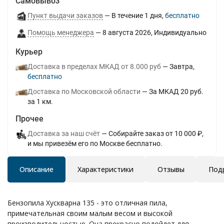
Самовывоз
Пункт выдачи заказов
В течение
1
дня
Бесплатно
Помощь менеджера
8 августа 2026
Индивидуально
Курьер
Доставка в пределах МКАД от 8.000 руб
Завтра
Бесплатно
Доставка по Московской области
За МКАД 20 руб.
за 1 км.
Прочее
Доставка за наш счёт
Собирайте заказ от 10 000 ₽,
и мы привезём его по Москве бесплатно.
Описание
Характеристики
Отзывы
Под
Бензопила Хускварна 135 - это отличная пила,
примечательная своим малым весом и высокой
производительностью. Она прекрасно подойдет для