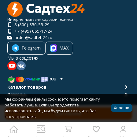
Интернет-магазин садовой техники
8 (800) 350-55-29
+7 (495) 055-17-24
order@sadteh24.ru
Telegram
MAX
Мы в соцсетях
RUB
Каталог товаров
Помощь
Мы сохраняем файлы cookie: это помогает сайту
Политика персональных данных
Карта сайта
работать лучше. Если Вы продолжите
© 2001-2026 САДТЕХ24
Хорошо
Разработано в
bodysite.ru
использовать сайт, мы будем считать, что Вас
В корзину
это устраивает.