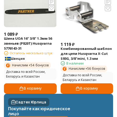
1 089
₽
Шина UOA 16" 3/8" 1.3мм 56
звеньев (P820T) Husqvarna
1 119
₽
5776143-31
Комбинированный шаблон
Осталось несколько штук
для цепи Husqvarna X-Cut
S93G, 3/8"mini, 1.3 мм
Швеция
В наличии
Начислим +
54
бонусов
Начислим +
56
бонусов
Доставка по всей России,
Доставка по всей России,
Беларусь и Казахстан
Беларусь и Казахстан
В корзину
В корзину
Садтех Юрлица
Покупайте как юридическое
лицо