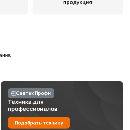
продукция
ания.
Садтех Профи
Техника для
профессионалов
Подобрать технику