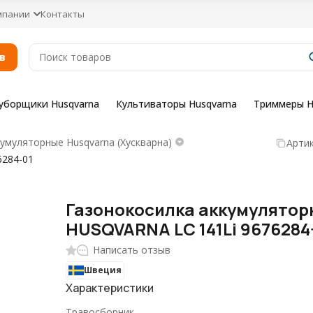
мпании
Контакты
в
уборщики Husqvarna
Культиваторы Husqvarna
Триммеры H
умуляторные Husqvarna (Хускварна)
Артик
6284-01
Газонокосилка аккумулятор
HUSQVARNA LC 141Li 9676284
Написать отзыв
Швеция
Характеристики
Травосборник