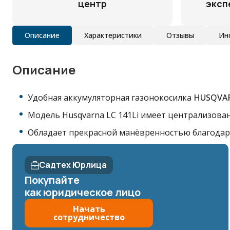
центр
эксп
Описание
Характеристики
Отзывы
Ин
Описание
Удобная аккумуляторная газонокосилка
HUSQVAR
Модель Husqvarna LC 141Li
имеет централизован
Обладает прекрасной манёвренностью благодар
Садтех Юрлица
Покупайте
как юридическое лицо
Начать
сотрудничество