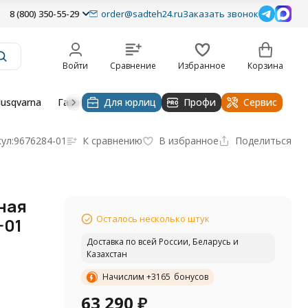
8 (800) 350-55-29
order@sadteh24.ru
Заказать звонок
Войти
Сравнение
Избранное
Корзина
usqvarna
Газонокосилки husqvarna
Для юрлиц
Профи
Тракторы и райдеры Hu
Сервис
ул:
9676284-01
К сравнению
В избранное
Поделиться
ная
Осталось несколько штук
-01
Доставка по всей России, Беларусь и
Казахстан
Начислим +
3165
бонусов
63 290
₽