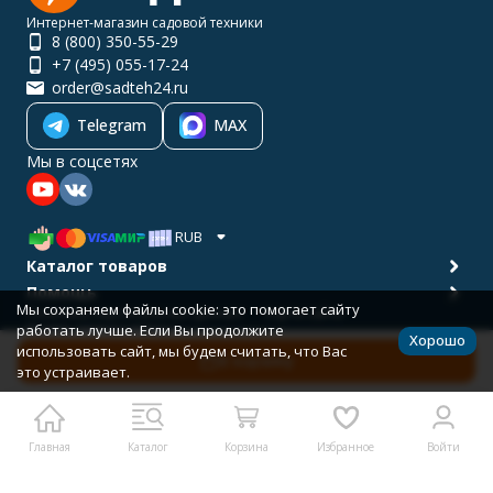
Интернет-магазин садовой техники
8 (800) 350-55-29
+7 (495) 055-17-24
order@sadteh24.ru
Telegram
MAX
Мы в соцсетях
RUB
Каталог товаров
Помощь
Мы сохраняем файлы cookie: это помогает сайту
Политика персональных данных
Карта сайта
работать лучше. Если Вы продолжите
© 2001-2026 САДТЕХ24
Хорошо
Разработано в
bodysite.ru
использовать сайт, мы будем считать, что Вас
В корзину
это устраивает.
Главная
Каталог
Корзина
Избранное
Войти