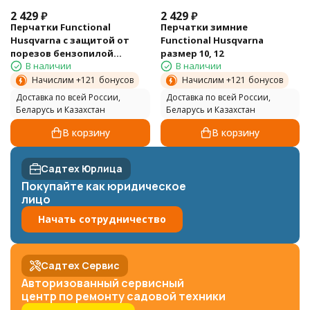
2 429
₽
2 429
₽
Перчатки Functional
Перчатки зимние
Husqvarna с защитой от
Functional Husqvarna
порезов бензопилой
размер 10, 12
В наличии
В наличии
размер 07 -12
Начислим +
121
бонусов
Начислим +
121
бонусов
Доставка по всей России,
Доставка по всей России,
Беларусь и Казахстан
Беларусь и Казахстан
В корзину
В корзину
Садтех Юрлица
Покупайте как юридическое
лицо
Начать сотрудничество
Садтех Сервис
Авторизованный сервисный
центр по ремонту садовой техники