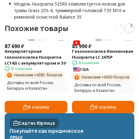
Модель Husqvarna 525RX комплектуется ножом для
травы Grass 255-4, триммерной головкой T35 M10 и
ременной оснасткой Balance 35
Похожие товары
87 690
₽
85 990
₽
Аккумуляторная
Газонокосилка бензиновая
газонокосилка Husqvarna
Husqvarna LC 247SP
В наличии
LC142i с аккумулятором и ЗУ
В наличии
США
Начислим +
4385
бонусов
Начислим +
4300
бонусов
Доставка по всей России,
Доставка по всей России,
Беларусь и Казахстан
Беларусь и Казахстан
В корзину
В корзину
Садтех Юрлица
Покупайте как юридическое
лицо