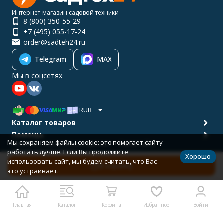
Интернет-магазин садовой техники
8 (800) 350-55-29
+7 (495) 055-17-24
order@sadteh24.ru
Telegram
MAX
Мы в соцсетях
RUB
Каталог товаров
Помощь
Мы сохраняем файлы cookie: это помогает сайту
Политика персональных данных
Карта сайта
работать лучше. Если Вы продолжите
© 2001-2026 САДТЕХ24
Хорошо
Разработано в
bodysite.ru
использовать сайт, мы будем считать, что Вас
В корзину
это устраивает.
Главная
Каталог
Корзина
Избранное
Войти