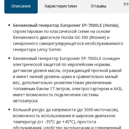
Ут
Описание
Характеристики
Отзывы
Бензиновый генератор Europower EP-7000LE (Honda)
,
спроектирован по классической схеме на основе
бензинового двигателя Honda GX-390 (Япония) и
синхронного саморегулирующегося необслуживаемого
генератора Leroy Somer.
Бензиновый генератор Europower EP-7000LE оснащен
электрической защитой по европейским нормам,
датчиком уровня масла, ограждающей прочной рамой
и имеет низкий уровень шума и сравнительно малый
вес, дополнительно укомплектован увеличенным
топливным баком 17 литров, электростартером и АКБ,
имеет возможность подключения системы
автозапуска.
Большой ресурс до капремонта (до 5000 моточасов),
возможность использования в широком диапазоне
температур (от -35°С до +45°С), простота
обслуживания, удобство эксплуатации и современный