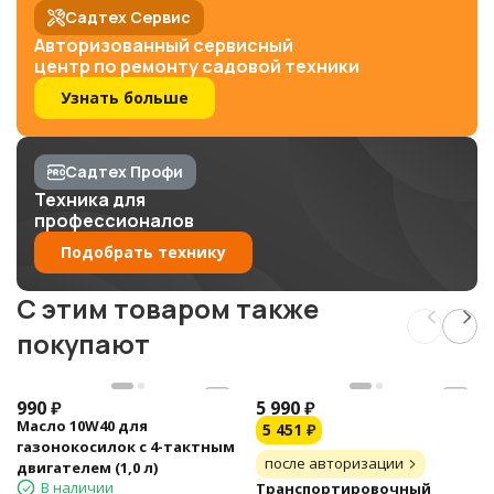
Садтех Сервис
Авторизованный сервисный
центр по ремонту садовой техники
Узнать больше
Садтех Профи
Техника для
профессионалов
Подобрать технику
C этим товаром также
покупают
990
₽
5 990
₽
Масло 10W40 для
5 451
₽
газонокосилок с 4-тактным
после авторизации
двигателем (1,0 л)
В наличии
Транспортировочный