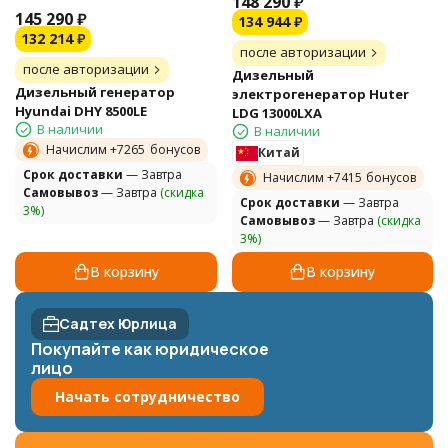
148 290
₽
145 290
₽
134 944
₽
132 214
₽
после авторизации
после авторизации
Дизельный
Дизельный генератор
электрогенератор Huter
Hyundai DHY 8500LE
LDG 13000LXА
В наличии
В наличии
Начислим +
7265
бонусов
Китай
Cрок доставки
— Завтра
Начислим +
7415
бонусов
Самовывоз
— Завтра
(скидка
Cрок доставки
— Завтра
3%)
Самовывоз
— Завтра
(скидка
3%)
В корзину
В корзину
Садтех Юрлица
Покупайте как юридическое
лицо
Начать сотрудничество