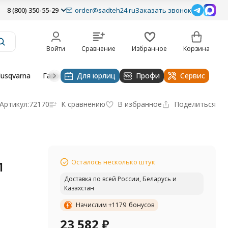
8 (800) 350-55-29
order@sadteh24.ru
Заказать звонок
Войти
Сравнение
Избранное
Корзина
usqvarna
Газонокосилки husqvarna
Для юрлиц
Профи
Тракторы и райдеры Hu
Сервис
Артикул:
72170
К сравнению
В избранное
Поделиться
Осталось несколько штук
1
Доставка по всей России, Беларусь и
Казахстан
Начислим +
1179
бонусов
23 582
₽