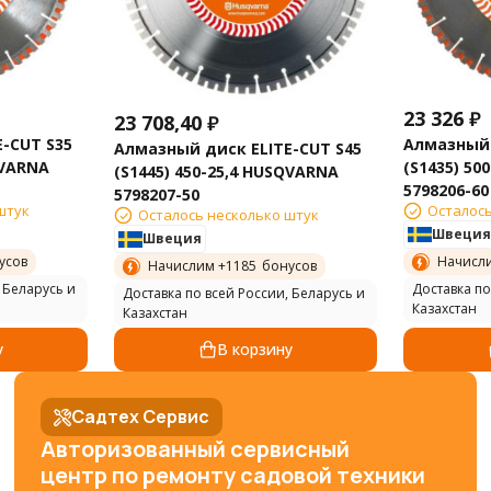
23 326
₽
23 708,40
₽
-CUT S35
Алмазный 
Алмазный диск ELITE-CUT S45
QVARNA
(S1435) 50
(S1445) 450-25,4 HUSQVARNA
5798206-60
5798207-50
штук
Осталось
Осталось несколько штук
Швеция
Швеция
усов
Начисл
Начислим +
1185
бонусов
 Беларусь и
Доставка по
Доставка по всей России, Беларусь и
Казахстан
Казахстан
у
В корзину
Садтех Сервис
Авторизованный сервисный
центр по ремонту садовой техники