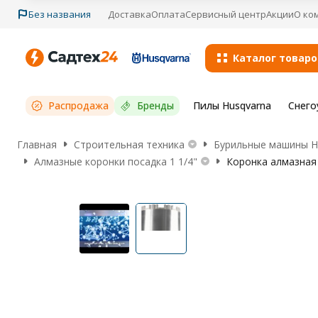
Без названия
Доставка
Оплата
Сервисный центр
Акции
О ко
Каталог товаро
Распродажа
Бренды
Пилы Husqvarna
Снего
Главная
Строительная техника
Бурильные машины Hu
Алмазные коронки посадка 1 1/4"
Коронка алмазная