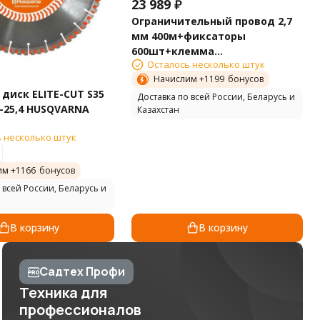
23 989
₽
Ограничительный провод 2,7
мм 400м+фиксаторы
600шт+клемма
Осталось несколько штук
5шт+соединители 5шт
Начислим +
1199
бонусов
Husqvarna 9676236-03
диск ELITE-CUT S35
Доставка по всей России, Беларусь и
0-25,4 HUSQVARNA
Казахстан
 несколько штук
им +
1166
бонусов
 всей России, Беларусь и
В корзину
В корзину
Садтех Профи
Техника для
профессионалов