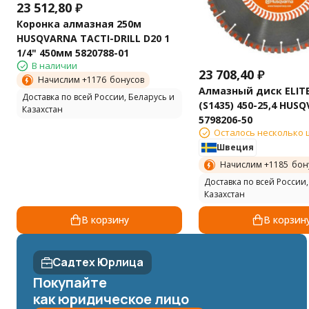
23 512,80
₽
Коронка алмазная 250м
HUSQVARNA TACTI-DRILL D20 1
1/4" 450мм 5820788-01
В наличии
23 708,40
₽
Начислим +
1176
бонусов
Алмазный диск ELITE
Доставка по всей России, Беларусь и
(S1435) 450-25,4 HUS
Казахстан
5798206-50
Осталось несколько 
Швеция
Начислим +
1185
бон
Доставка по всей России,
Казахстан
В корзину
В корзин
Садтех Юрлица
Покупайте
как юридическое лицо