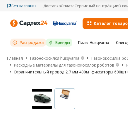
Без названия
Доставка
Оплата
Сервисный центр
Акции
О ко
Каталог товаро
Распродажа
Бренды
Пилы Husqvarna
Снего
Главная
Газонокосилки husqvarna
Газонокосилка ро
Расходные материалы для газонокосилок роботов
Ограничительный провод 2,7 мм 400м+фиксаторы 600шт+