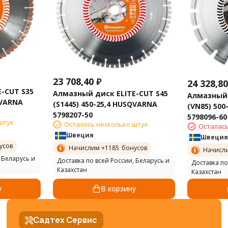
23 708,40
₽
24 328,80
-CUT S35
Алмазный диск ELITE-CUT S45
Алмазный 
QVARNA
(S1445) 450-25,4 HUSQVARNA
(VN85) 50
5798207-50
5798096-60
штук
Осталось несколько штук
Осталась
Швеция
Швеция
усов
Начислим +
1185
бонусов
Начисл
 Беларусь и
Доставка по всей России, Беларусь и
Доставка по
Казахстан
Казахстан
у
В корзину
Садтех Сервис