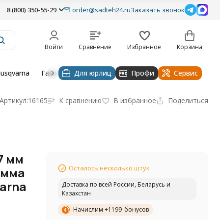
8 (800) 350-55-29
order@sadteh24.ru
Заказать звонок
Войти
Сравнение
Избранное
Корзина
usqvarna
Газонокосилки husqvarna
Для юрлиц
Профи
Тракторы и райдеры Hu
Сервис
Артикул:
16165
К сравнению
В избранное
Поделиться
7 мм
Осталось несколько штук
емма
arna
Доставка по всей России, Беларусь и
Казахстан
Начислим +
1199
бонусов