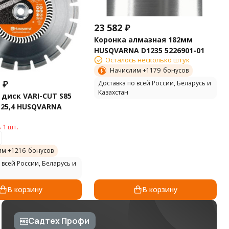
23 582
₽
Коронка алмазная 182мм
HUSQVARNA D1235 5226901-01
Осталось несколько штук
Начислим +
1179
бонусов
₽
Доставка по всей России, Беларусь и
Казахстан
диск VARI-CUT S85
0-25,4 HUSQVARNA
 1 шт.
им +
1216
бонусов
 всей России, Беларусь и
В корзину
В корзину
Садтех Профи