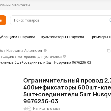
мпании
Контакты
в
уборщики Husqvarna
Культиваторы Husqvarna
Триммеры H
бот Husqvarna Automover
Расходные материалы для установки
клемма 5шт+соединители 5шт Husqvarna 9676236-03
Ограничительный провод 2,
400м+фиксаторы 600шт+кл
5шт+соединители 5шт Husqv
9676236-03
Написать отзыв