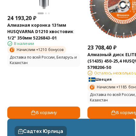
24 193,20
₽
Алмазная коронка 131мм
HUSQVARNA D1210 хвостовик
1/2" 350мм 5226843-01
В наличии
23 708,40
₽
Начислим +
1210
бонусов
Алмазный диск ELITE
Доставка по всей России, Беларусь и
(S1435) 450-25,4 HUS
Казахстан
5798206-50
Осталось несколько 
Швеция
Начислим +
1185
бон
Доставка по всей России,
Казахстан
В корзину
В корзин
Садтех Юрлица