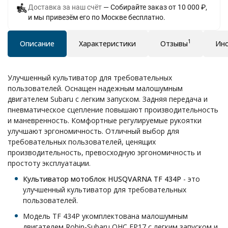
Доставка за наш счёт
Собирайте заказ от 10 000 ₽,
и мы привезём его по Москве бесплатно.
1
Описание
Характеристики
Отзывы
Инс
Улучшенный культиватор для требовательных
пользователей. Оснащен надежным малошумным
двигателем Subaru с легким запуском. Задняя передача и
пневматическое сцепление повышают производительность
и маневренность. Комфортные регулируемые рукоятки
улучшают эргономичность. Отличный выбор для
требовательных пользователей, ценящих
производительность, превосходную эргономичность и
простоту эксплуатации.
Культиватор мотоблок HUSQVARNA TF 434P
- это
улучшенный культиватор для требовательных
пользователей.
Модель TF 434P укомплектована малошумным
двигателем Robin-Subaru OHC EP17 с легким запуском и