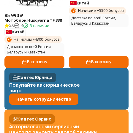
Китай
Начислим +
5500
бонусов
85 990
₽
Доставка по всей России,
Мотоблок Husqvarna TF 338
Беларусь и Казахстан
5.0
4
В наличии
Китай
Начислим +
4300
бонусов
Доставка по всей России,
Беларусь и Казахстан
В корзину
В корзину
Садтех Юрлица
Покупайте как юридическое
лицо
Начать сотрудничество
Садтех Сервис
Авторизованный сервисный
центр по ремонту садовой техники